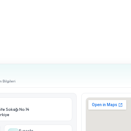
 Bilgileri
site Sokağı No:14
ürkiye
E-posta