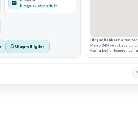
bim@uskudar.edu.tr
Ulaşım Rehberi:
Altunizad
Metro (M5) ve çok sayıda İE
e
Ulaşım Bilgileri
Harita bağlantısından yol tari
✉