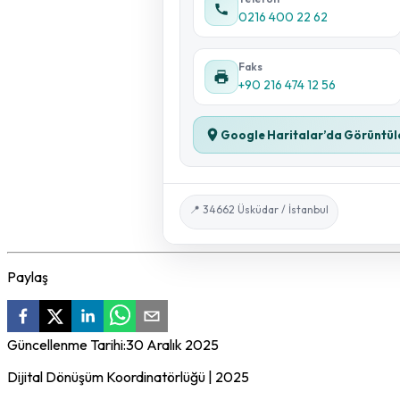
0216 400 22 62
Faks
+90 216 474 12 56
Google Haritalar’da Görüntül
📍 34662 Üsküdar / İstanbul
Paylaş
Güncellenme Tarihi:
30 Aralık 2025
Dijital Dönüşüm Koordinatörlüğü | 2025