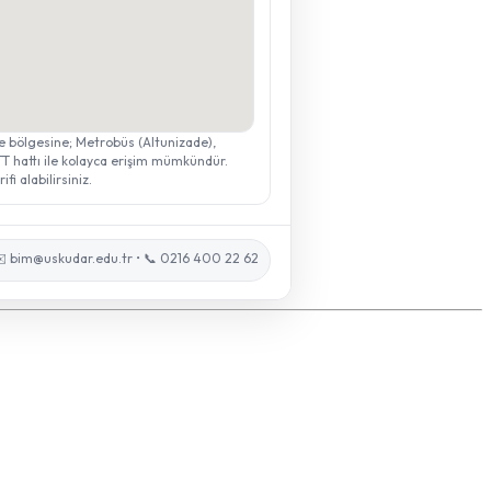
e bölgesine; Metrobüs (Altunizade),
TT hattı ile kolayca erişim mümkündür.
fi alabilirsiniz.
️ bim@uskudar.edu.tr • 📞 0216 400 22 62